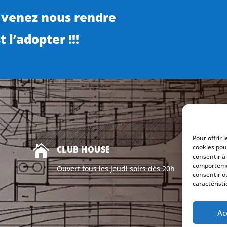
 venez nous rendre
 l’adopter !!!
Pour offrir 

cookies pou
CLUB HOUSE
consentir à
comportemen
Ouvert tous les jeudi soirs dès 20h
consentir o
caractéristi
Ac