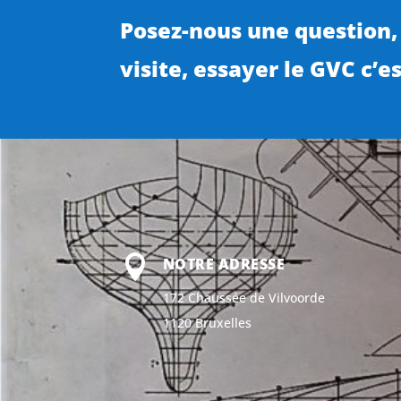
Posez-nous une question,
visite, essayer le GVC c’est

NOTRE ADRESSE
172 Chaussée de Vilvoorde
1120 Bruxelles