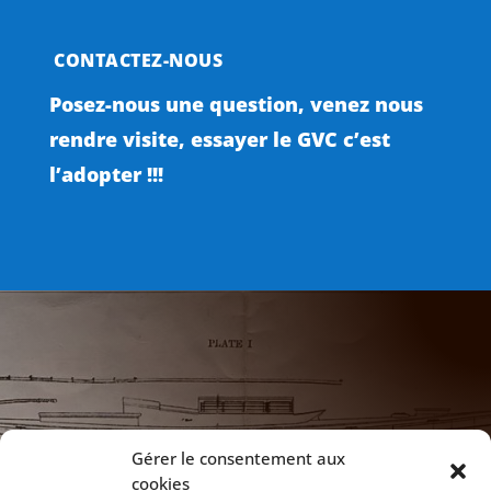
CONTACTEZ-NOUS
Posez-nous une question, venez nous
rendre visite, essayer le GVC c’est
l’adopter !!!

NOTRE ADRESSE
Gérer le consentement aux
cookies
172 Chaussée de Vilvoorde