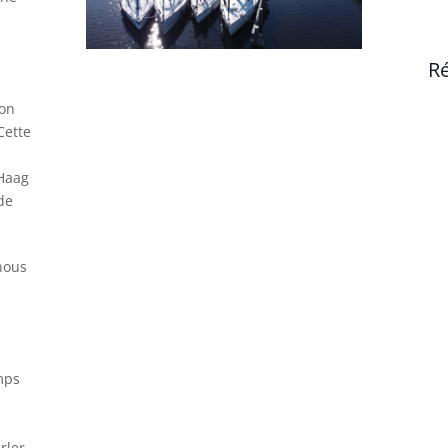
Ré
ion
Cette
 Haag
 de
nous
emps
rler