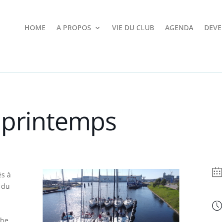
HOME
A PROPOS
VIE DU CLUB
AGENDA
DEVE
e printemps
és à
s du
che