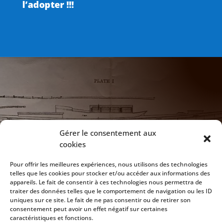
l’adopter !!!

NOTRE ADRESSE
Gérer le consentement aux
cookies
172 Chaussée de Vilvoorde
1120 Bruxelles
Pour offrir les meilleures expériences, nous utilisons des technologies
telles que les cookies pour stocker et/ou accéder aux informations des
appareils. Le fait de consentir à ces technologies nous permettra de

CLUB HOUSE
traiter des données telles que le comportement de navigation ou les ID
uniques sur ce site. Le fait de ne pas consentir ou de retirer son
Ouvert tous les jeudi soirs dès 20h
consentement peut avoir un effet négatif sur certaines
caractéristiques et fonctions.