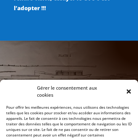
l’adopter !!!

NOTRE ADRESSE
Gérer le consentement aux
cookies
172 Chaussée de Vilvoorde
1120 Bruxelles
Pour offrir les meilleures expériences, nous utilisons des technologies
telles que les cookies pour stocker et/ou accéder aux informations des
appareils. Le fait de consentir à ces technologies nous permettra de

CLUB HOUSE
traiter des données telles que le comportement de navigation ou les ID
uniques sur ce site. Le fait de ne pas consentir ou de retirer son
Ouvert tous les jeudi soirs dès 20h
consentement peut avoir un effet négatif sur certaines