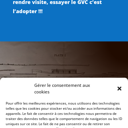
rendre visite, essayer le GVC c’est
l’adopter !!!

NOTRE ADRESSE
Gérer le consentement aux
cookies
172 Chaussée de Vilvoorde
1120 Bruxelles
Pour offrir les meilleures expériences, nous utilisons des technologies
telles que les cookies pour stocker et/ou accéder aux informations des
appareils. Le fait de consentir à ces technologies nous permettra de

CLUB HOUSE
traiter des données telles que le comportement de navigation ou les ID
uniques sur ce site. Le fait de ne pas consentir ou de retirer son