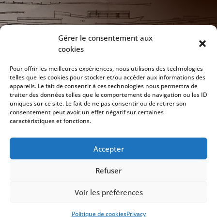

NOTRE ADRESSE
Gérer le consentement aux
cookies
172 Chaussée de Vilvoorde
1120 Bruxelles
Pour offrir les meilleures expériences, nous utilisons des technologies
telles que les cookies pour stocker et/ou accéder aux informations des
appareils. Le fait de consentir à ces technologies nous permettra de

CLUB HOUSE
traiter des données telles que le comportement de navigation ou les ID
uniques sur ce site. Le fait de ne pas consentir ou de retirer son
Ouvert tous les jeudi soirs dès 20h
consentement peut avoir un effet négatif sur certaines
caractéristiques et fonctions.

EMAIL
Accepter
info@gvc-sailing-club.be
Refuser
Voir les préférences
Politique de cookies
Privacy