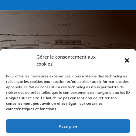

NOTRE ADRESSE
Gérer le consentement aux
cookies
172 Chaussée de Vilvoorde
1120 Bruxelles
Pour offrir les meilleures expériences, nous utilisons des technologies
telles que les cookies pour stocker et/ou accéder aux informations des
appareils. Le fait de consentir à ces technologies nous permettra de

CLUB HOUSE
traiter des données telles que le comportement de navigation ou les ID
uniques sur ce site. Le fait de ne pas consentir ou de retirer son
Ouvert tous les jeudi soirs dès 20h
consentement peut avoir un effet négatif sur certaines
caractéristiques et fonctions.

EMAIL
Accepter
info@gvc-sailing-club.be